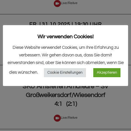
Live/Relive
FR. | 31.10.2025 | 19:30 UHR
SK Eggenburg – SC Hainfeld
Wir verwenden Cookies!
0:1 (0:0)
Diese Website verwendet Cookies, um Ihre Erfahrung zu
verbessern. Wir gehen davon aus, dass Sie damit
*Kein Livestream
einverstanden sind, aber Sie können sich abmelden, wenn Sie
dies wünschen.
Cookie Einstellungen
Akzeptieren
FR. | 31.10.2025 | 19:30 UHR
SKU Amstetten Amateure – SV
Großweikersdorf/Wiesendorf
4:1 (2:1)
Live/Relive