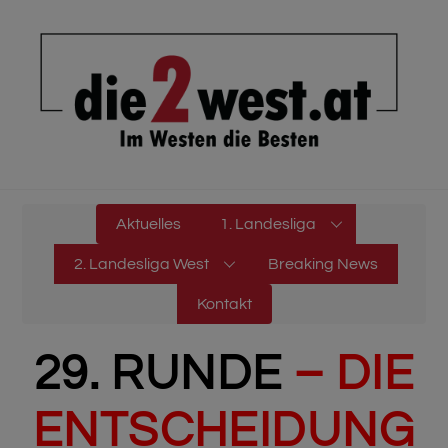
Skip
to
content
Aktuelles
1. Landesliga
2. Landesliga West
Breaking News
Kontakt
29. RUNDE
– DIE
ENTSCHEIDUNG