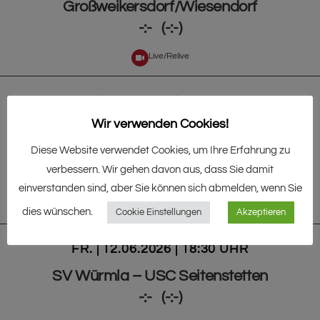
Großweikersdorf/Wiesendorf
-:- (-:-)
Live/Relive
FR. | 12.06.2026 | 18:30 UHR
Wir verwenden Cookies!
SV Absdorf – USC Weißenkirchen
-:- (-:-)
Diese Website verwendet Cookies, um Ihre Erfahrung zu
verbessern. Wir gehen davon aus, dass Sie damit
ABSTIEGSKAMPF
einverstanden sind, aber Sie können sich abmelden, wenn Sie
Live/Relive
dies wünschen.
Cookie Einstellungen
Akzeptieren
FR. | 12.06.2026 | 18:30 UHR
SV Würmla – USC Seitenstetten
-:- (-:-)