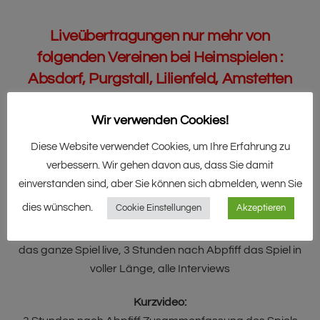
Liveübertragungen nur mehr von
folgenden Vereinen bei Heimspielen :
Absdorf, Purgstall, Lilienfeld, Amstetten
Ama. ,Seitenstetten, Würmla, Gmünd,
Wir verwenden Cookies!
Eggenburg
Diese Website verwendet Cookies, um Ihre Erfahrung zu
Liveticker:
verbessern. Wir gehen davon aus, dass Sie damit
Highlights des Spiel live und alle Interviews
einverstanden sind, aber Sie können sich abmelden, wenn Sie
dies wünschen.
Cookie Einstellungen
Akzeptieren
Live/Relive:
das ganze Spiel live, 3 Stunden nach Abpfiff das Spiel in
voller Länge, alle Interviews
Kurzvideo: