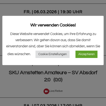
FR. | 06.03.2026 | 19:30 UHR
SV Großweikersdorf/Wiesendorf – SC
Wir verwenden Cookies!
Hainfeld
Diese Website verwendet Cookies, um Ihre Erfahrung zu
0:2 (0:2)
verbessern. Wir gehen davon aus, dass Sie damit
einverstanden sind, aber Sie können sich abmelden, wenn Sie
Live/Relive
dies wünschen.
Cookie Einstellungen
Akzeptieren
SA. | 07.03.2026 | 15:00 UHR
SKU Amstetten Amateure – SV Absdorf
2:0 (0:0)
Live/Relive