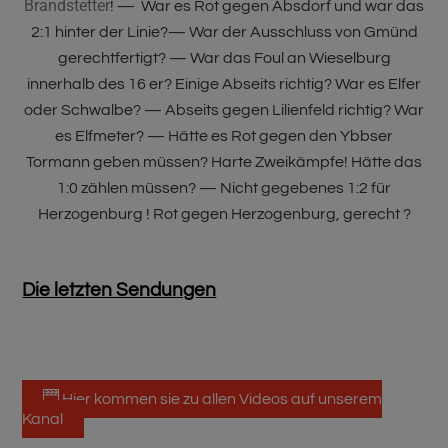
Brandstetter
! —
War es Rot gegen Absdorf und war das
2:1 hinter der Linie?— War der Ausschluss von Gmünd
gerechtfertigt? — War das Foul an Wieselburg
innerhalb des 16 er? Einige Abseits richtig? War es Elfer
oder Schwalbe? — Abseits gegen Lilienfeld richtig? War
es Elfmeter? — Hätte es Rot gegen den Ybbser
Tormann geben müssen? Harte Zweikämpfe! Hätte das
1:0 zählen müssen? — Nicht gegebenes 1:2 für
Herzogenburg ! Rot gegen Herzogenburg, gerecht ?
Die letzten Sendungen
Hier kommen sie zu allen Videos auf unserem
Kanal