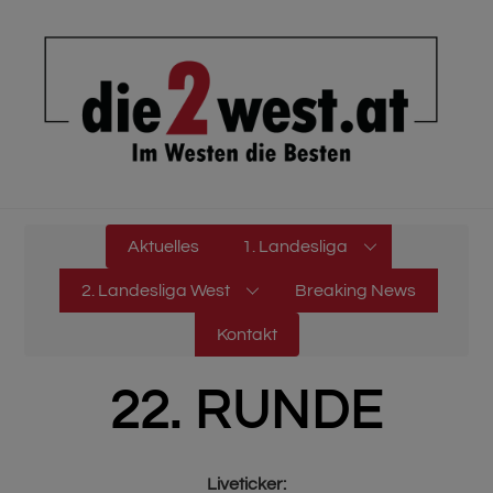
Skip
to
content
Aktuelles
1. Landesliga
2. Landesliga West
Breaking News
Kontakt
22. RUNDE
Liveticker: