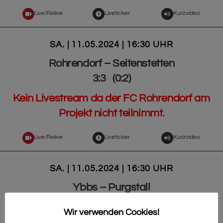
Live/Relive
Liveticker
Kurzvideo
SA. | 11.05.2024 | 16:30 UHR
Rohrendorf – Seitenstetten
3:3 (0:2)
Kein Livestream da der FC Rohrendorf am
Projekt nicht teilnimmt.
Live/Relive
Liveticker
Kurzvideo
SA. | 11.05.2024 | 16:30 UHR
Ybbs – Purgstall
3:0 (0:0)
Wir verwenden Cookies!