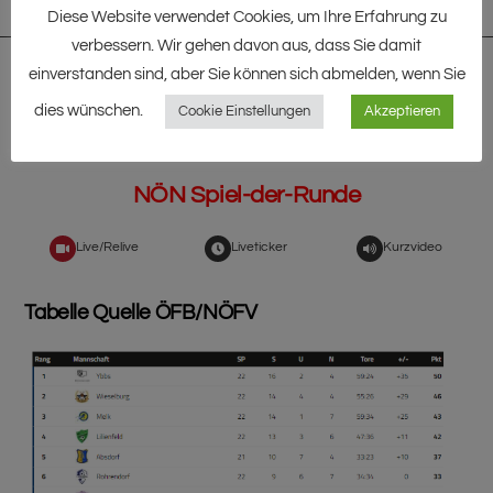
Live/Relive
Liveticker
Kurzvideo
Diese Website verwendet Cookies, um Ihre Erfahrung zu
verbessern. Wir gehen davon aus, dass Sie damit
SO. | 12.05.2024 | 16:30 UHR
einverstanden sind, aber Sie können sich abmelden, wenn Sie
dies wünschen.
Cookie Einstellungen
Akzeptieren
Eggenburg – Herzogenburg
2:2 (1:0)
NÖN Spiel-der-Runde
Live/Relive
Liveticker
Kurzvideo
Tabelle Quelle ÖFB/NÖFV