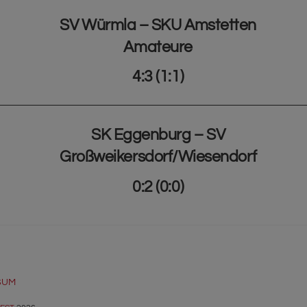
SV Würmla – SKU Amstetten
Amateure
4:3 (1:1)
SK Eggenburg – SV
Großweikersdorf/Wiesendorf
0:2 (0:0)
BACK
SUM
TO