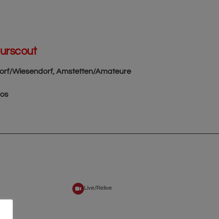
eurscout
sdorf/Wiesendorf, Amstetten/Amateure
eos
Live/Relive