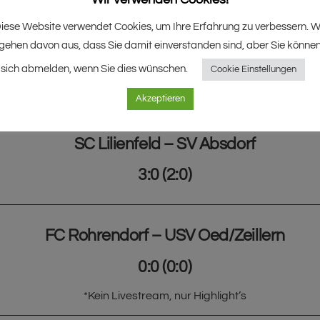
iese Website verwendet Cookies, um Ihre Erfahrung zu verbessern. W
gehen davon aus, dass Sie damit einverstanden sind, aber Sie könne
SVg Purgstall – USC Seitenstetten
sich abmelden, wenn Sie dies wünschen.
Cookie Einstellungen
1:2 (0:1)
Akzeptieren
SC Lilienfeld – SV Absdorf
3:0 (2:0)
FC Rohrendorf – USV Oed/Zeillern
0:0 (0:0)
*Kein Livestream, nur Highlight’s