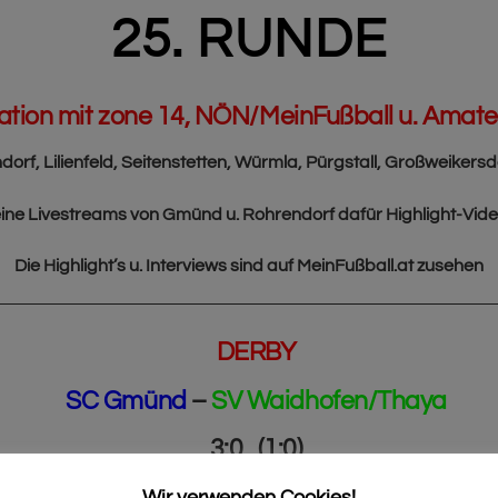
25. RUNDE
tion mit zone 14, NÖN/MeinFußball u. Amat
rf, Lilienfeld, Seitenstetten, Würmla, Pürgstall, Großweiker
ine Livestreams von Gmünd u. Rohrendorf dafür Highlight-Vid
Die Highlight’s u. Interviews sind auf MeinFußball.at zusehen
DERBY
SC Gmünd
–
SV Waidhofen/Thaya
3:0 (1:0)
Spiel der Runde
Wir verwenden Cookies!